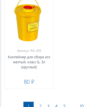
Артикул: RA-293
Контейнер для сбора игл
желтый, класс Б, 3л
(круглый)
80 ₽
1
2
3
4
5
...
10