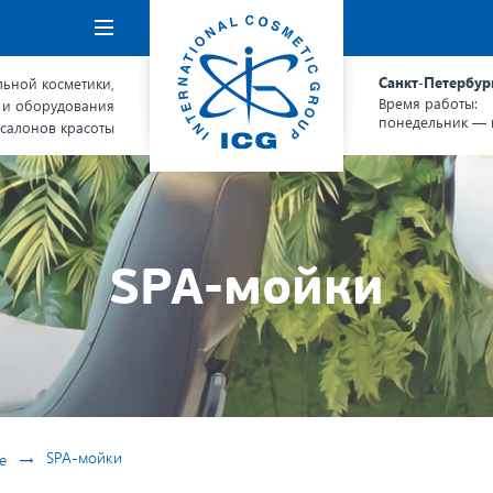
Навигация
Санкт-Петербур
ьной косметики,
Время работы:
 и оборудования
понедельник — п
 салонов красоты
SPA-мойки
→
SPA-мойки
е