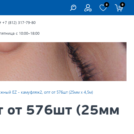
0
0
г
+7 (812) 317-79-80
ятница с 10:00–18:00
жный EZ - камуфляж2, опт от 576шт (25мм х 4,5м)
т от 576шт (25мм