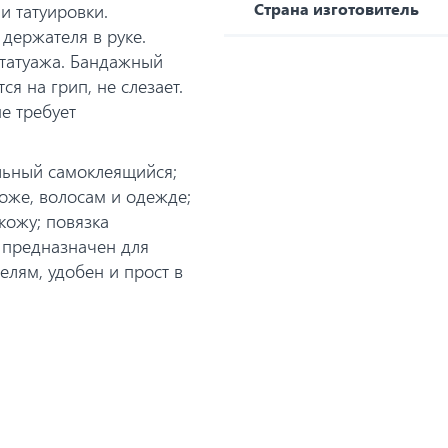
Страна изготовитель
и татуировки.
держателя в руке.
 татуажа. Бандажный
ся на грип, не слезает.
е требует
льный самоклеящийся;
коже, волосам и одежде;
кожу; повязка
 предназначен для
лям, удобен и прост в