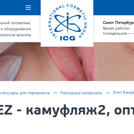
Навигация
Санкт-Петербур
ьной косметики,
Время работы:
 и оборудования
понедельник — п
 салонов красоты
→
→
Бинт банда
ксессуары для перманента
Расходные материалы
Z - камуфляж2, оп