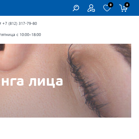
0
0
г
+7 (812) 317-79-80
ятница с 10:00–18:00
нга лица