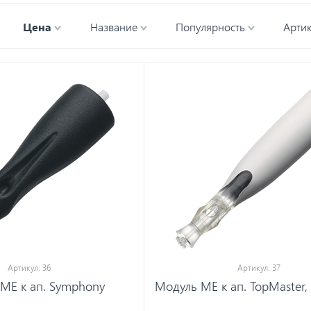
Цена
Название
Популярность
Арти
Артикул: 36
Артикул: 37
МЕ к ап. Symphony
Модуль ME к ап. TopMaster,