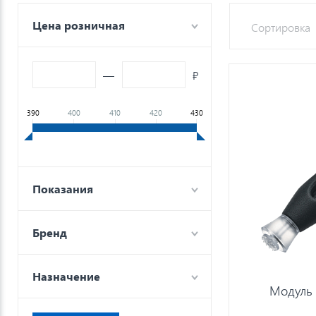
Цена розничная
Сортировка
—
₽
390
400
410
420
430
Показания
Бренд
Назначение
Модуль 