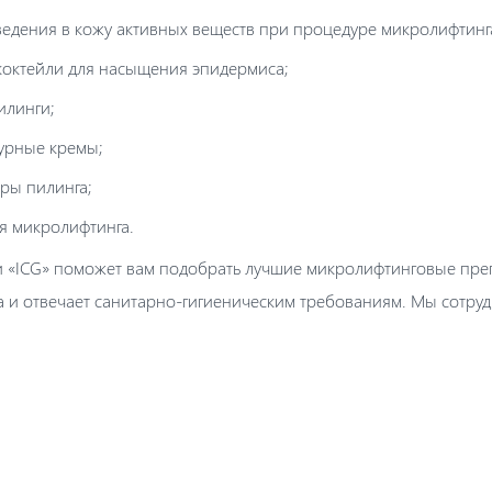
ведения в кожу активных веществ при процедуре микролифтинг
октейли для насыщения эпидермиса;
илинги;
урные кремы;
ры пилинга;
я микролифтинга.
и «ICG» поможет вам подобрать лучшие микролифтинговые преп
 и отвечает санитарно-гигиеническим требованиям. Мы сотруд