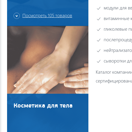
модули для в
Посмотреть 105 товаров
витаминные к
гликолевые п
послепроцед
нейтрализато
сыворотки дл
Каталог компани
сертифицирована
Косметика для тела