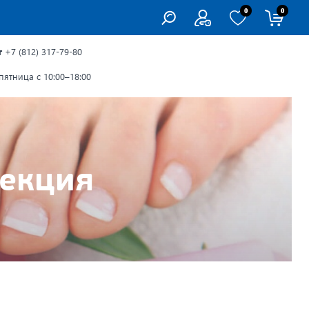
0
0
г
+7 (812) 317-79-80
ятница с 10:00–18:00
фекция