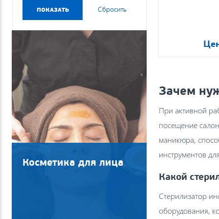
Цен
Зачем ну
При активной ра
посещение салон
маникюра, спосо
инструментов для
Косметика для лица
Какой стери
Стерилизатор инс
оборудования, к