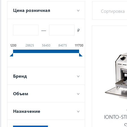
Цена розничная
Сортировка
—
₽
1200
28825
56450
84075
111700
Бренд
Объем
Назначение
IONTO-STE
с