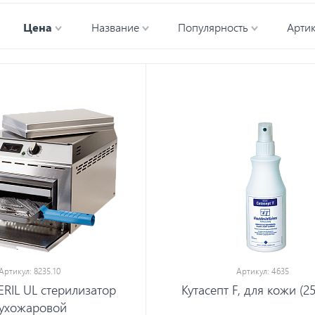
Цена
Название
Популярность
Арти
Артикул: 8235.10
Артикул: 4635
RIL UL стерилизатор
Кутасепт F, для кожи (2
ухожаровой