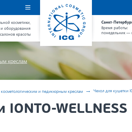
Навигация
Санкт-Петербур
ьной косметики,
Время работы:
 и оборудования
понедельник — п
 салонов красоты
ным креслам
→
Чехол для кушетки I
к косметологическим и педикюрным креслам
и IONTO-WELLNESS L