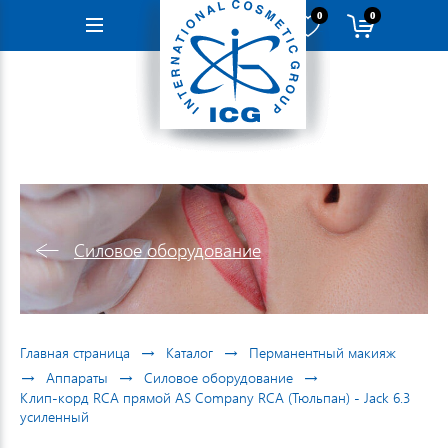
0
0
Навигация
Силовое оборудование
→
→
Главная страница
Каталог
Перманентный макияж
→
→
→
Аппараты
Силовое оборудование
Клип-корд RCA прямой AS Company RCA (Тюльпан) - Jack 6.3
усиленный