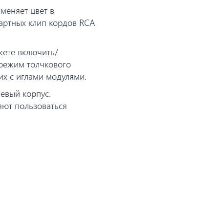
меняет цвет в
дартных клип кордов RCA
жете включить/
 режим толчкового
х с иглами модулями.
евый корпус.
яют пользоваться