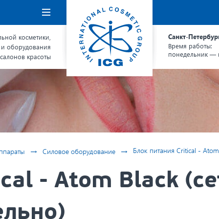
Навигация
Санкт-Петербур
ьной косметики,
Время работы:
 и оборудования
понедельник — п
 салонов красоты
→
→
Блок питания Critical - Atо
ппараты
Силовое оборудование
cal - Atоm Black (с
ельно)