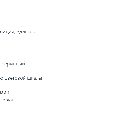
атации, адаптер
епрерывный
ью цветовой шкалы
дали
ставки