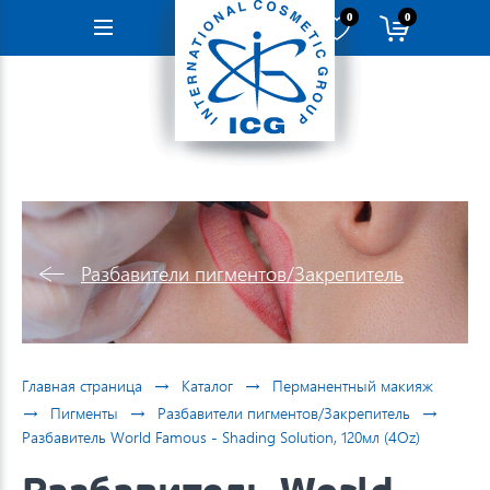
0
0
Навигация
Разбавители пигментов/Закрепитель
→
→
Главная страница
Каталог
Перманентный макияж
→
→
→
Пигменты
Разбавители пигментов/Закрепитель
Разбавитель World Famous - Shading Solution, 120мл (4Oz)