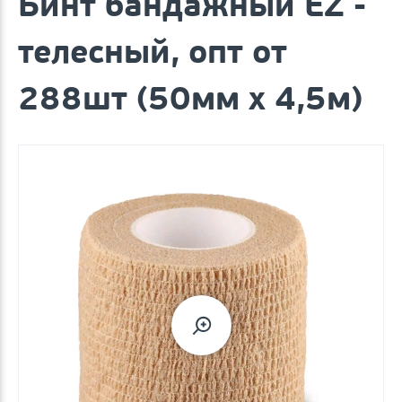
Бинт бандажный EZ -
телесный, опт от
288шт (50мм х 4,5м)