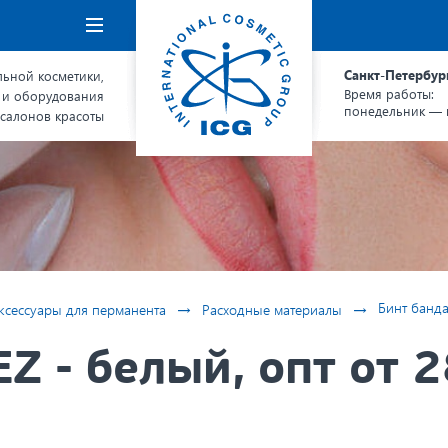
Навигация
Санкт-Петербур
ьной косметики,
Время работы:
 и оборудования
понедельник — п
 салонов красоты
→
→
Бинт банда
ксессуары для перманента
Расходные материалы
Z - белый, опт от 