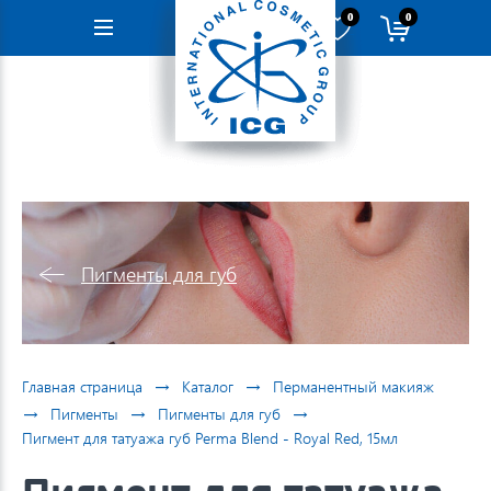
0
0
Навигация
Пигменты для губ
→
→
Главная страница
Каталог
Перманентный макияж
→
→
→
Пигменты
Пигменты для губ
Пигмент для татуажа губ Perma Blend - Royal Red, 15мл