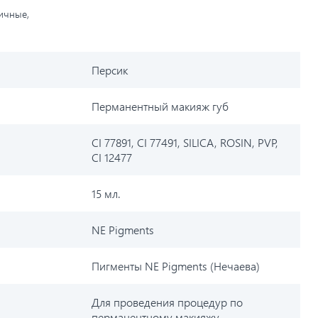
личные,
Персик
Перманентный макияж губ
CI 77891, CI 77491, SILICA, ROSIN, PVP,
CI 12477
15 мл.
NE Pigments
Пигменты NE Pigments (Нечаева)
Для проведения процедур по
перманентному макияжу