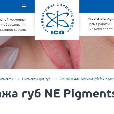
Навигация
Санкт-Петербур
ьной косметики,
Время работы:
 и оборудования
понедельник — п
 салонов красоты
→
→
Пигмент для татуажа губ NE Pigme
игменты
Пигменты для губ
жа губ NE Pigments