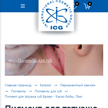
0
0
Навигация
Пигменты для губ
→
→
Главная страница
Каталог
Перманентный макияж
→
→
→
Пигменты
Пигменты для губ
Пигмент для татуажа губ Брови - Какао бобы, 15мл