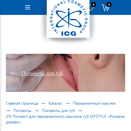
0
0
Навигация
Пигменты для губ
→
→
Главная страница
Каталог
Перманентный макияж
→
→
→
Пигменты
Пигменты для губ
215 Пигмент для перманентного макияжа губ MYSTYLE «Розовое
дерево»