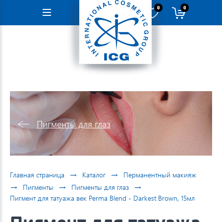
0
0
Навигация
Пигменты для глаз
→
→
Главная страница
Каталог
Перманентный макияж
→
→
→
Пигменты
Пигменты для глаз
Пигмент для татуажа век Perma Blend - Darkest Brown, 15мл