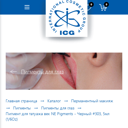
0
0
Навигация
Пигменты для глаз
→
→
Главная страница
Каталог
Перманентный макияж
→
→
→
Пигменты
Пигменты для глаз
Пигмент для татуажа век NE Pigments - Черный #303, 5мл
(1/6Oz)