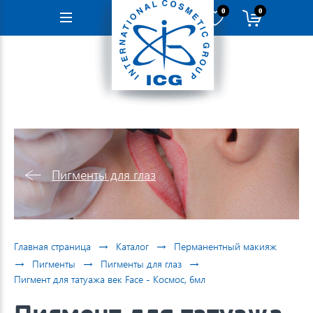
0
0
Навигация
Пигменты для глаз
→
→
Главная страница
Каталог
Перманентный макияж
→
→
→
Пигменты
Пигменты для глаз
Пигмент для татуажа век Face - Космос, 6мл