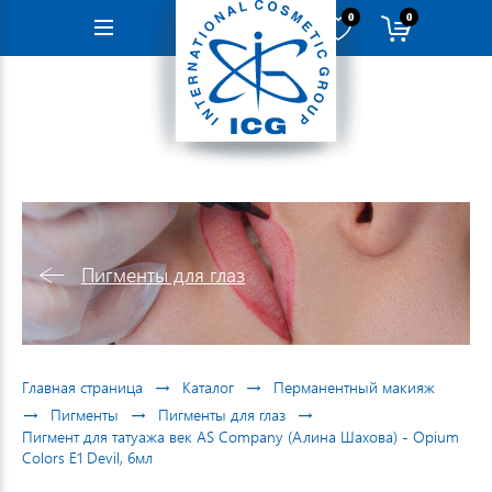
0
0
Навигация
Пигменты для глаз
→
→
Главная страница
Каталог
Перманентный макияж
→
→
→
Пигменты
Пигменты для глаз
Пигмент для татуажа век AS Company (Алина Шахова) - Opium
Colors E1 Devil, 6мл