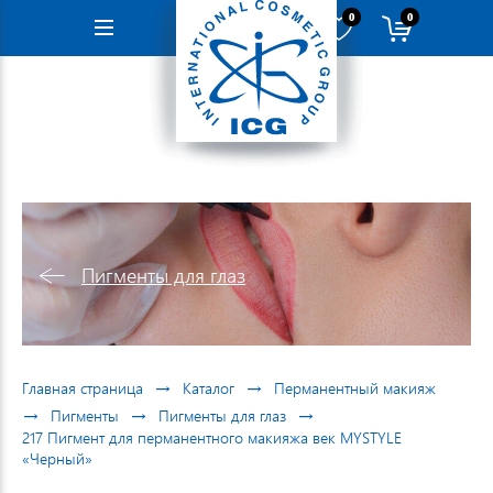
0
0
Навигация
Пигменты для глаз
→
→
Главная страница
Каталог
Перманентный макияж
→
→
→
Пигменты
Пигменты для глаз
217 Пигмент для перманентного макияжа век MYSTYLE
«Черный»