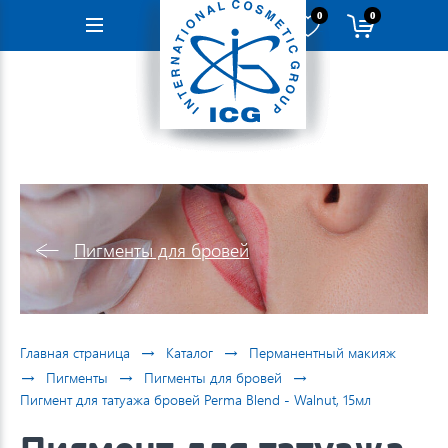
0
0
Навигация
Пигменты для бровей
→
→
Главная страница
Каталог
Перманентный макияж
→
→
→
Пигменты
Пигменты для бровей
Пигмент для татуажа бровей Perma Blend - Walnut, 15мл