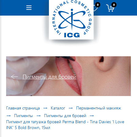
0
0
Навигация
Пигменты для бровей
→
→
Главная страница
Каталог
Перманентный макияж
→
→
→
Пигменты
Пигменты для бровей
Пигмент для татуажа бровей Perma Blend - Tina Davies 'I Love
INK' 5 Bold Brown, 15мл