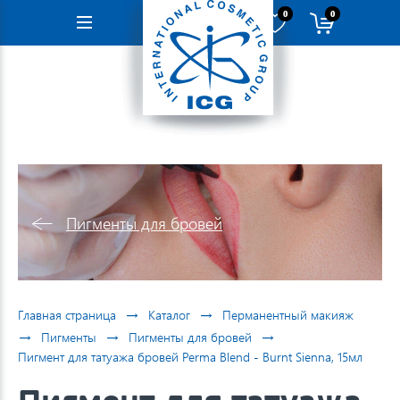
0
0
Навигация
Пигменты для бровей
→
→
Главная страница
Каталог
Перманентный макияж
→
→
→
Пигменты
Пигменты для бровей
Пигмент для татуажа бровей Perma Blend - Burnt Sienna, 15мл