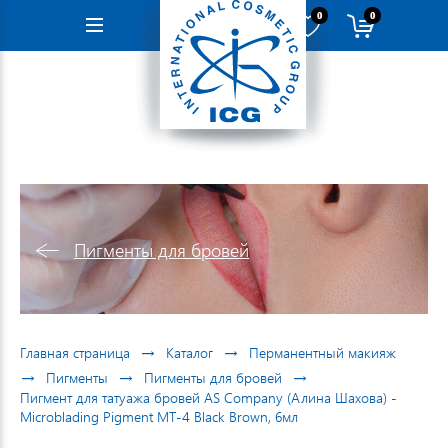
0
0
Навигация
Пигменты для бровей
→
→
Главная страница
Каталог
Перманентный макияж
→
→
→
Пигменты
Пигменты для бровей
Пигмент для татуажа бровей AS Company (Алина Шахова) -
Microblading Pigment MT-4 Black Brown, 6мл