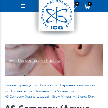
0
0
Навигация
Пигменты для бровей
→
→
Главная страница
Каталог
Перманентный макияж
→
→
→
Пигменты
Пигменты для бровей
AS Company (Алина Шахова) - Brow Mineral M1 Blond, 10мл