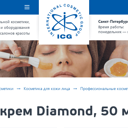
Навигация
Санкт-Петербур
ьной косметики,
Время работы:
 и оборудования
понедельник — п
 салонов красоты
→
→
сметики
Косметика для кожи лица
Профессиональные космет
рем Diamond, 50 