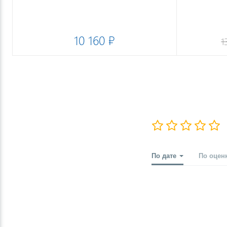
10 160 ₽
1
По дате
По оцен