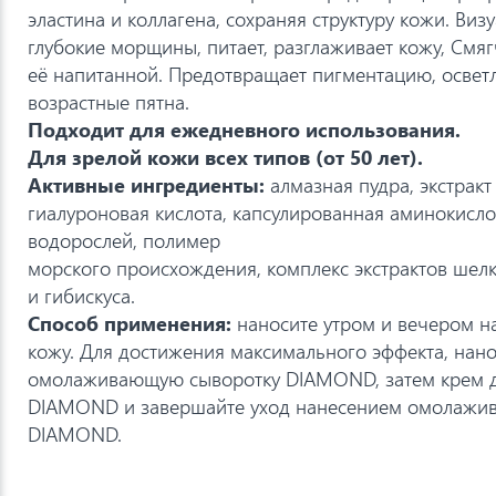
эластина и коллагена, сохраняя структуру кожи. Ви
глубокие морщины, питает, разглаживает кожу, Смяг
её напитанной. Предотвращает пигментацию, осве
возрастные пятна.
Подходит для ежедневного использования.
Для зрелой кожи всех типов (от 50 лет).
Активные ингредиенты:
алмазная пудра, экстракт
гиалуроновая кислота, капсулированная аминокислот
водорослей, полимер
морского происхождения, комплекс экстрактов шел
и гибискуса.
Способ применения:
наносите утром и вечером 
кожу. Для достижения максимального эффекта, нано
омолаживающую сыворотку DIAMOND, затем крем дл
DIAMOND и завершайте уход нанесением омолажи
DIAMOND.