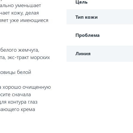
Цель
зуально уменьшает
чает кожу, делая
Тип кожи
тляет уже имеющиеся
Проблема
 белого жемчуга,
Линия
а, экс-тракт морских
ковицы белой
на хорошо очищенную
сите сначала
я контура глаз
вающего крема