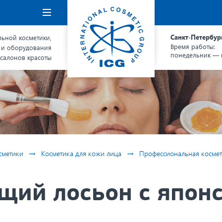
Навигация
Санкт-Петербур
ьной косметики,
Время работы:
 и оборудования
понедельник — п
 салонов красоты
→
→
сметики
Косметика для кожи лица
Профессиональная космет
ий лосьон с японс