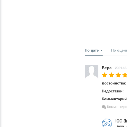
По дате
По оцен
Вера
2024.12.
Достоинства:
Недостатки:
Комментарий
Комментиро
ICG (
Вера, 