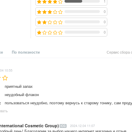
1
0
0
0
ке
По полезности
Сервис сбора 
04 10:55
приятный запах
неудобный флакон
:
пользоваться неудобно, поэтому вернусь к старому тонику, сам прод
вать
International Cosmetic Group)
2024.12.04 11:07
ICG
добрый день! Благодарим за выбор нашего интернет магазина и отзыв. 