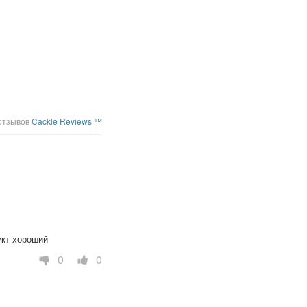
отзывов
Cackle Reviews ™
укт хороший
0
0