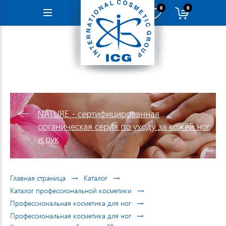
0
0
Навигация
NATURE - cертифицированная
органическая серия по уходу за кожей ног
и рук
→
→
Главная страница
Каталог
→
Каталог профессиональной косметики
→
Профессиональная косметика для ног
→
Профессиональная косметика для ног