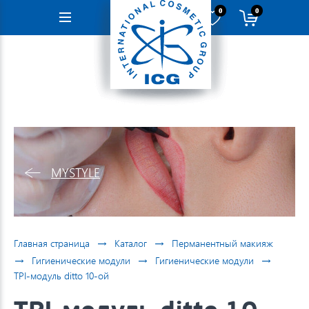
0
0
Навигация
MYSTYLE
→
→
Главная страница
Каталог
Перманентный макияж
→
→
→
Гигиенические модули
Гигиенические модули
TPI-модуль ditto 10-ой