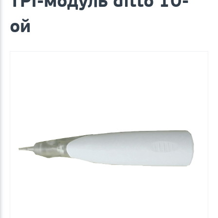
TPI-модуль ditto 10-
ой