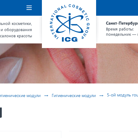
Навигация
Санкт-Петербур
ьной косметики,
Время работы:
 и оборудования
понедельник — п
 салонов красоты
→
→
5-ой модуль ro
игиенические модули
Гигиенические модули
d