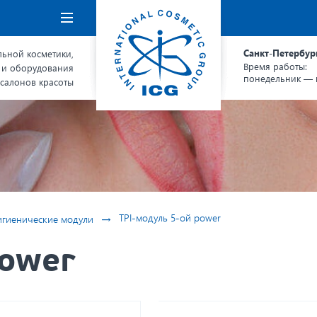
Навигация
Санкт-Петербур
ьной косметики,
Время работы:
 и оборудования
понедельник — п
 салонов красоты
→
TPI-модуль 5-ой power
игиенические модули
power