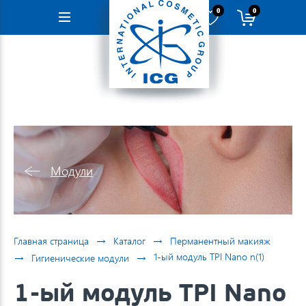
0
0
Навигация
Модули
→
→
Главная страница
Каталог
Перманентный макияж
→
→
1-ый модуль TPI Nano n(1)
Гигиенические модули
1-ый модуль TPI Nano