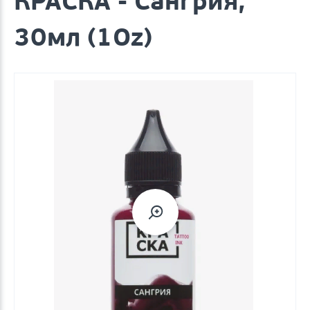
КРАСКА - Сангрия,
30мл (1Oz)