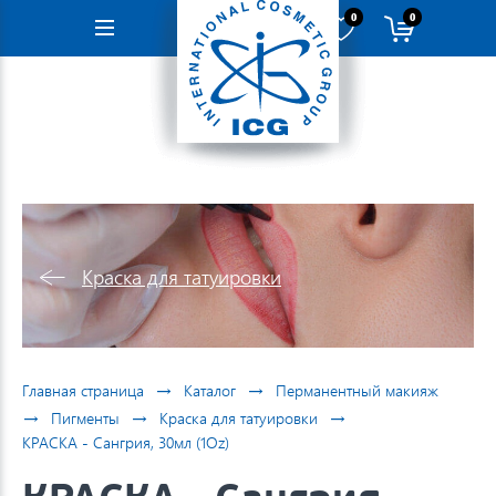
0
0
Навигация
Краска для татуировки
→
→
Главная страница
Каталог
Перманентный макияж
→
→
→
Пигменты
Краска для татуировки
КРАСКА - Сангрия, 30мл (1Oz)