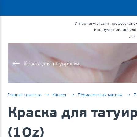
Интернет-магазин профессионал
инструментов, мебели
для
Краска для татуировки
→
→
→
Главная страница
Каталог
Перманентный макияж
П
Краска для татуир
(1Oz)