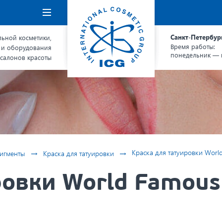
Навигация
Санкт-Петербур
ьной косметики,
Время работы:
 и оборудования
понедельник — п
 салонов красоты
→
→
Краска для татуировки World 
игменты
Краска для татуировки
овки World Famous 