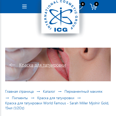
0
0
Навигация
Краска для татуировки
→
→
Главная страница
Каталог
Перманентный макияж
→
→
→
Пигменты
Краска для татуировки
Краска для татуировки World Famous - Sarah Miller Mjolnir Gold,
15мл (1/2Oz)