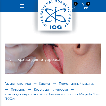
0
0
Навигация
Краска для татуировки
→
→
Главная страница
Каталог
Перманентный макияж
→
→
→
Пигменты
Краска для татуировки
Краска для татуировки World Famous - Rushmore Magenta, 15мл
(1/2Oz)