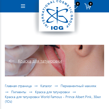
0
0
Навигация
Краска для татуировки
→
→
Главная страница
Каталог
Перманентный макияж
→
→
→
Пигменты
Краска для татуировки
Краска для татуировки World Famous - Prince Albert Pink, 30мл
(1Oz)