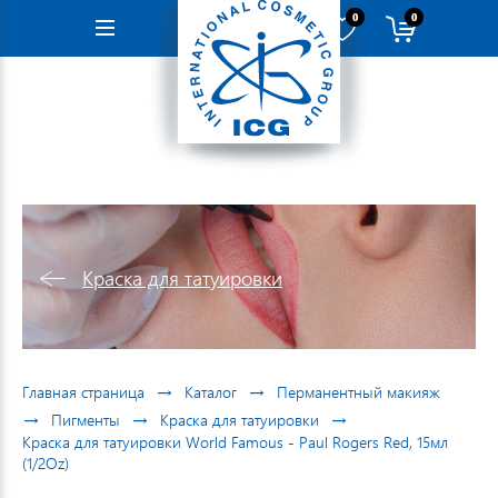
0
0
Навигация
Краска для татуировки
→
→
Главная страница
Каталог
Перманентный макияж
→
→
→
Пигменты
Краска для татуировки
Краска для татуировки World Famous - Paul Rogers Red, 15мл
(1/2Oz)