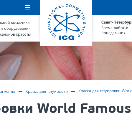
Навигация
Санкт-Петербур
ьной косметики,
Время работы:
 и оборудования
понедельник — п
 салонов красоты
→
→
Краска для татуировки World
игменты
Краска для татуировки
овки World Famous 