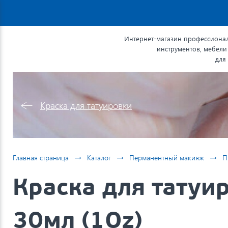
Интернет-магазин профессионал
инструментов, мебели
для
Краска для татуировки
→
→
→
Главная страница
Каталог
Перманентный макияж
П
Краска для татуир
30мл (1Oz)