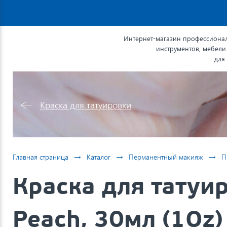
Интернет-магазин профессионал
инструментов, мебели
для
Краска для татуировки
→
→
→
Главная страница
Каталог
Перманентный макияж
П
Краска для татуир
Peach, 30мл (1Oz)