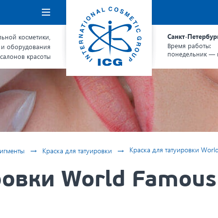
Навигация
Санкт-Петербур
ьной косметики,
Время работы:
 и оборудования
понедельник — п
 салонов красоты
→
→
Краска для татуировки World
игменты
Краска для татуировки
овки World Famous 