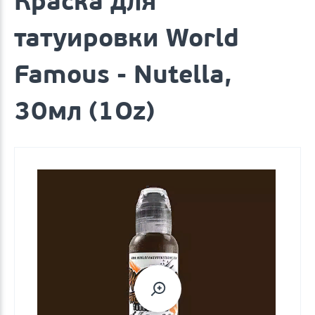
Краска для
татуировки World
Famous - Nutella,
30мл (1Oz)