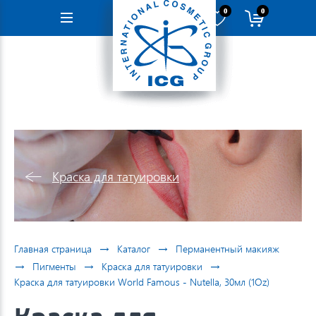
0
0
Навигация
Краска для татуировки
→
→
Главная страница
Каталог
Перманентный макияж
→
→
→
Пигменты
Краска для татуировки
Краска для татуировки World Famous - Nutella, 30мл (1Oz)