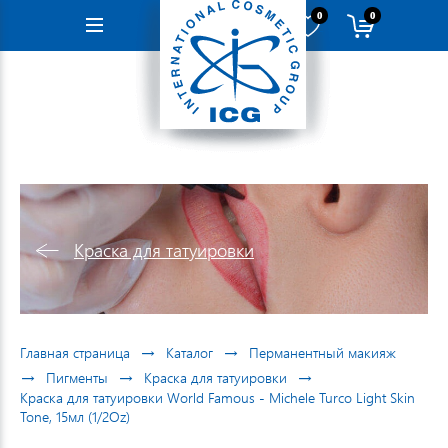
0
0
Навигация
Краска для татуировки
→
→
Главная страница
Каталог
Перманентный макияж
→
→
→
Пигменты
Краска для татуировки
Краска для татуировки World Famous - Michele Turco Light Skin
Tone, 15мл (1/2Oz)