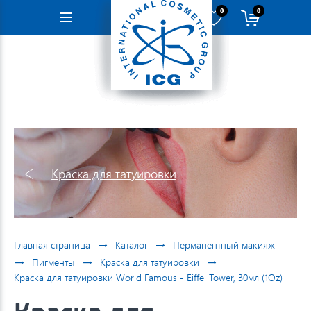
0
0
Навигация
Краска для татуировки
→
→
Главная страница
Каталог
Перманентный макияж
→
→
→
Пигменты
Краска для татуировки
Краска для татуировки World Famous - Eiffel Tower, 30мл (1Oz)