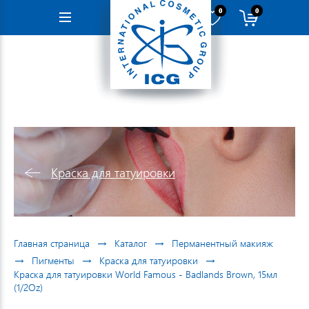
0
0
Навигация
Краска для татуировки
→
→
Главная страница
Каталог
Перманентный макияж
→
→
→
Пигменты
Краска для татуировки
Краска для татуировки World Famous - Badlands Brown, 15мл
(1/2Oz)