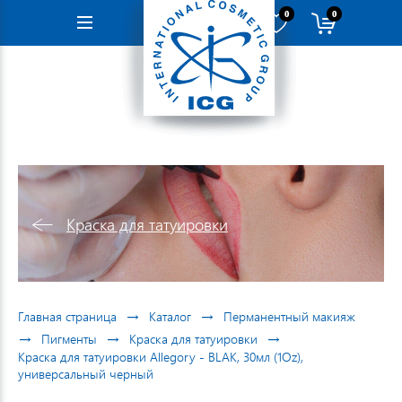
0
0
Навигация
Краска для татуировки
→
→
Главная страница
Каталог
Перманентный макияж
→
→
→
Пигменты
Краска для татуировки
Краска для татуировки Allegory - BLAK, 30мл (1Oz),
универсальный черный