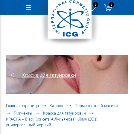
0
0
Навигация
Краска для татуировки
→
→
Главная страница
Каталог
Перманентный макияж
→
→
→
Пигменты
Краска для татуировки
КРАСКА - Black (из сета А.Лукьянова), 60мл (2Oz),
универсальный черный