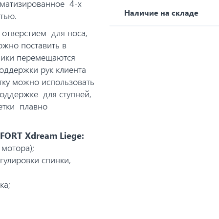
оматизированное 4-х
Наличие на складе
тью.
 отверстием для носа,
ожно поставить в
ники перемещаются
оддержки рук клиента
тку можно использовать
оддержке для ступней,
етки плавно
FORT Xdream Liege:
 мотора);
гулировки спинки,
ака;