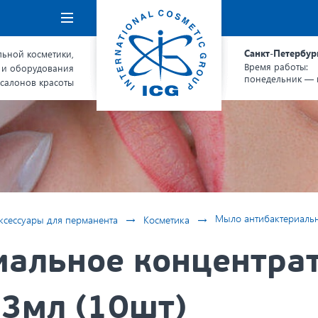
Навигация
Санкт-Петербур
ьной косметики,
Время работы:
 и оборудования
понедельник — п
 салонов красоты
→
→
Мыло антибактериальное
ксессуары для перманента
Косметика
альное концентрат 
 13мл (10шт)