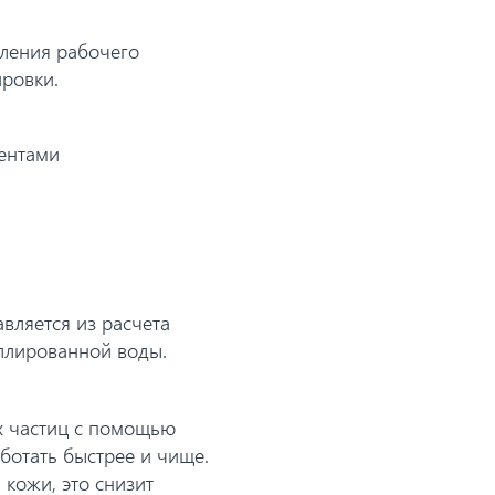
вления рабочего
ировки.
ентами
вляется из расчета
иллированной воды.
х частиц с помощью
ботать быстрее и чище.
кожи, это снизит