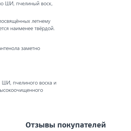
ло ШИ, пчелиный воск,
, посвящённых летнему
ется наименее твёрдой.
антенола заметно
 ШИ, пчелиного воска и
 высокоочищенного
Отзывы покупателей