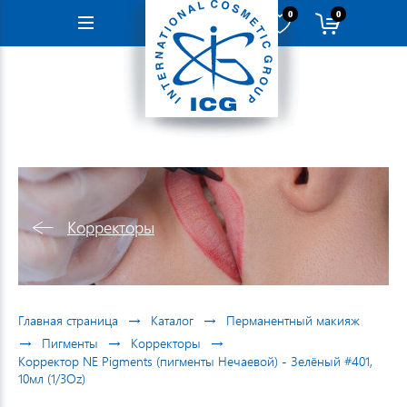
0
0
Навигация
Корректоры
→
→
Главная страница
Каталог
Перманентный макияж
→
→
→
Пигменты
Корректоры
Корректор NE Pigments (пигменты Нечаевой) - Зелёный #401,
10мл (1/3Oz)